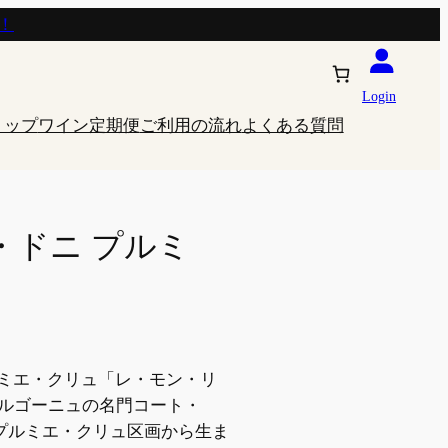
！
Login
ョップ
ワイン定期便
ご利用の流れ
よくある質問
・ドニ プルミ
ルミエ・クリュ「レ・モン・リ
ブルゴーニュの名門コート・
プルミエ・クリュ区画から生ま