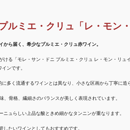
サ
ン
・
ド
プルミエ・クリュ「レ・モン・リ
ニ
プ
イから届く、希少なプルミエ・クリュ赤ワイン。
ル
ミ
ける「モレ・サン・ドニ プルミエ・クリュ レ・モン・リュイザ
エ
ワインです。
・
ク
般的に多く流通するワインとは異なり、小さな区画から丁寧に造
リ
ュ
実味、骨格、繊細さのバランスが美しく表現されています。
q
u
ーニュらしい上品な酸ときめ細かなタンニンが重なります。
a
n
管したいワインとしてもおすすめです。
t