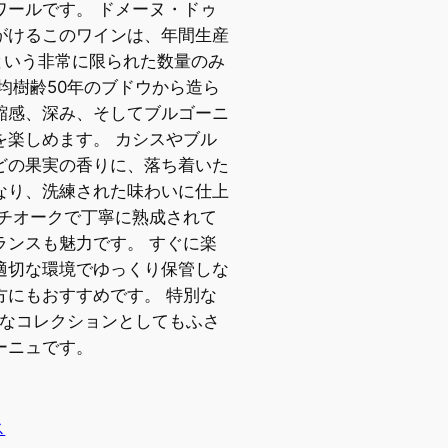
ワールです。 ドメーヌ・ドゥ
がけるこのワインは、年間生産
という非常に限られた数量のみ
均樹齢50年のブドウから造ら
縮感、深み、そしてブルゴーニ
を楽しめます。 カシスやブル
どの果実の香りに、落ち着いた
なり、洗練された味わいに仕上
ンチオークで丁寧に熟成されて
ランスも魅力です。 すぐに楽
適切な環境でゆっくり保管しな
方にもおすすめです。 特別な
切なコレクションとしてもふさ
ーニュです。
ス