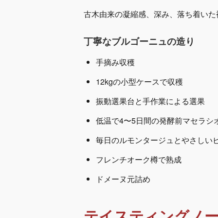
古木由来の凝縮感、深み、落ち着いた
丁寧なブルゴーニュの造り
手摘み収穫
12kgの小型ケースで収穫
振動選果台と手作業による選果
低温で4〜5日間の発酵前マセラシ
毎日のルモンタージュとやさしい
フレンチオーク樽で熟成
ドメーヌ元詰め
テイスティングノ