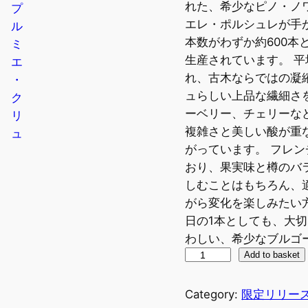
れた、希少なピノ・ノ
エレ・ポルシュレが手
本数がわずか約600本
生産されています。 平
れ、古木ならではの凝
ュらしい上品な繊細さ
ーベリー、チェリーな
複雑さと美しい酸が重
がっています。 フレ
おり、果実味と樽のバ
しむことはもちろん、
がら変化を楽しみたい
日の1本としても、大
わしい、希少なブルゴ
モ
Add to basket
レ
・
Category:
限定リリー